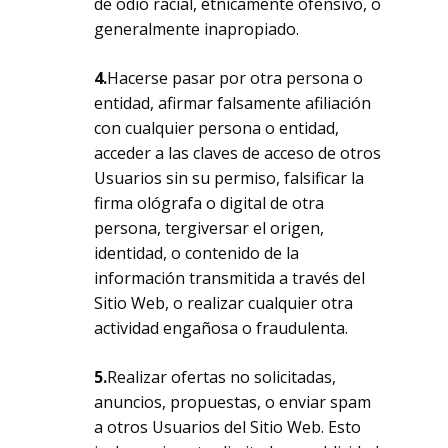
de odio racial, étnicamente ofensivo, o
generalmente inapropiado.
4.
Hacerse pasar por otra persona o
entidad, afirmar falsamente afiliación
con cualquier persona o entidad,
acceder a las claves de acceso de otros
Usuarios sin su permiso, falsificar la
firma ológrafa o digital de otra
persona, tergiversar el origen,
identidad, o contenido de la
información transmitida a través del
Sitio Web, o realizar cualquier otra
actividad engañosa o fraudulenta.
No hay productos
5.
Realizar ofertas no solicitadas,
en el carrito.
anuncios, propuestas, o enviar spam
a otros Usuarios del Sitio Web. Esto