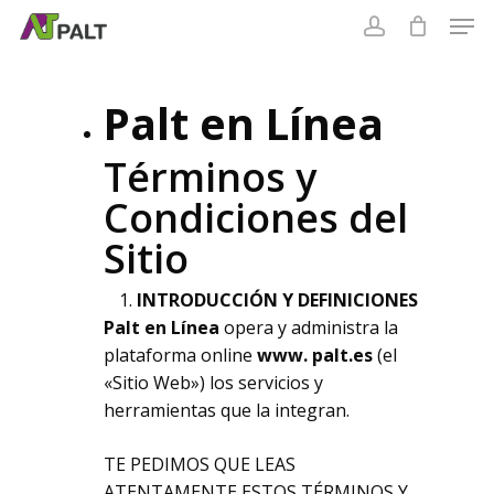
Skip
to
Cart
main
content
Palt en Línea
Términos y
Condiciones del
Sitio
INTRODUCCIÓN Y DEFINICIONES
Palt en Línea
opera y administra la
plataforma online
www. palt.es
(el
«Sitio Web») los servicios y
herramientas que la integran.
TE PEDIMOS QUE LEAS
ATENTAMENTE ESTOS TÉRMINOS Y