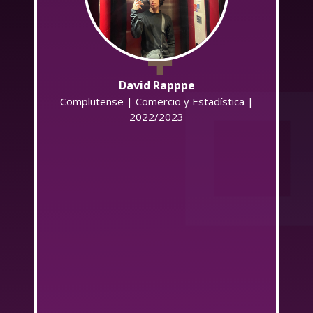
a
a
David Rapppe
ar
Complutense | Comercio y Estadística |
2022/2023
a
a
I
a