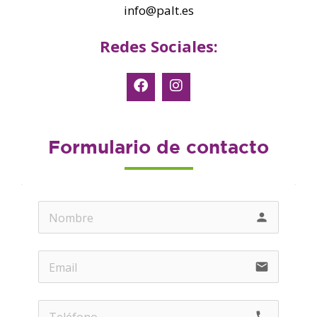
info@palt.es
Redes Sociales:
Formulario de contacto
person
email
phone