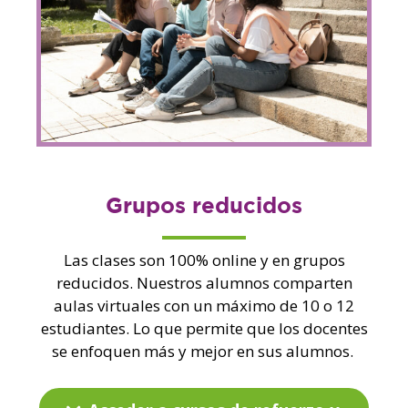
Grupos reducidos
No hay productos
Las clases son 100% online y en grupos
en el carrito.
reducidos. Nuestros alumnos comparten
aulas virtuales con un máximo de 10 o 12
estudiantes. Lo que permite que los docentes
Go To Shop
se enfoquen más y mejor en sus alumnos.