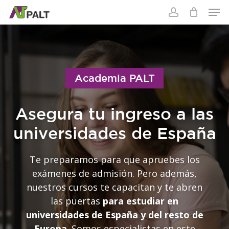
Skip
to
Cart
main
content
Academia PALT
Asegura tu ingreso a las
universidades de España
Te preparamos para que apruebes los
exámenes de admisión. Pero además,
nuestros cursos te capacitan y te abren
las puertas
para estudiar en
universidades de España y del resto de
Europa
. Somos especialistas en este