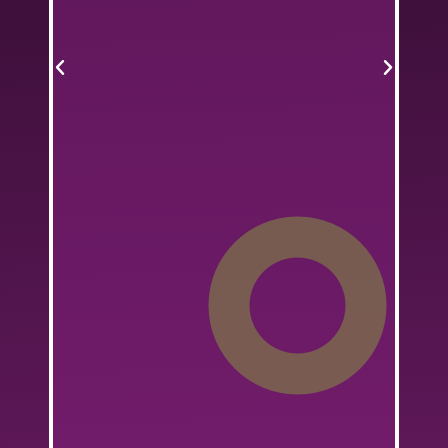
on
a
e
e
ón