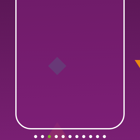
ado
|