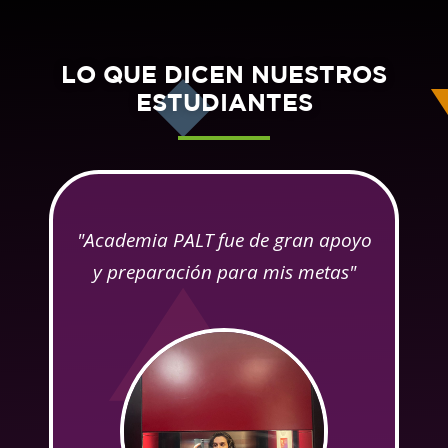
LO QUE DICEN NUESTROS
ESTUDIANTES
so
"Academia PALT fue de gran apoyo
y preparación para mis metas"
o
b
l
y
 a