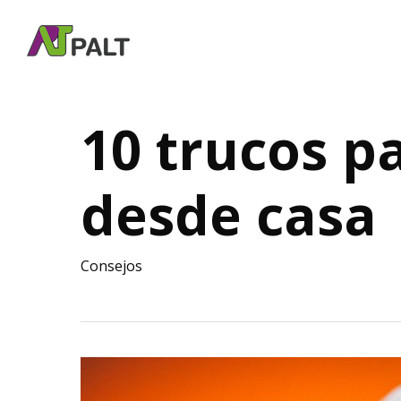
Skip
to
main
content
10 trucos p
desde casa
Consejos