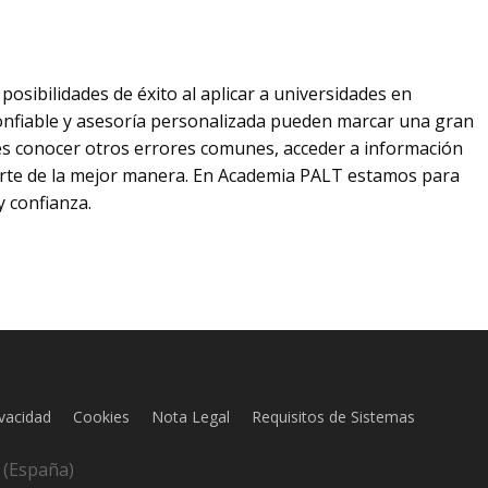
posibilidades de éxito al aplicar a universidades en
nfiable y asesoría personalizada pueden marcar una gran
res conocer otros errores comunes, acceder a información
arte de la mejor manera. En Academia PALT estamos para
y confianza.
ivacidad
Cookies
Nota Legal
Requisitos de Sistemas
Subtotal:
L (España)