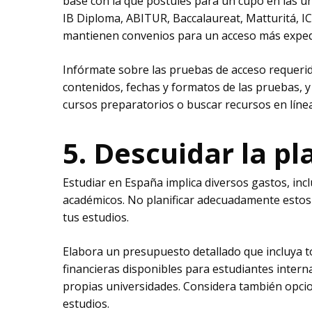
base con la que postules para un cupo en las un
IB Diploma, ABITUR, Baccalaureat, Matturitá, IC
mantienen convenios para un acceso más exped
Infórmate sobre las pruebas de acceso requerida
contenidos, fechas y formatos de las pruebas, 
cursos preparatorios o buscar recursos en línea
5. Descuidar la pl
Estudiar en España implica diversos gastos, inc
académicos. No planificar adecuadamente estos 
tus estudios.​
Elabora un presupuesto detallado que incluya to
financieras disponibles para estudiantes inter
propias universidades. Considera también opcio
estudios.​