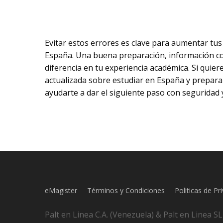
Evitar estos errores es clave para aumentar tus 
España. Una buena preparación, información co
diferencia en tu experiencia académica. Si quie
actualizada sobre estudiar en España y prepar
ayudarte a dar el siguiente paso con seguridad 
eMagister
Términos y Condiciones
Politicas de Pr
Palt en Linea C.A. (Venezuela) & Palt en Linea S