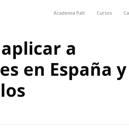
Cart
Academia Palt
Cursos
Ca
 aplicar a
es en España y
los