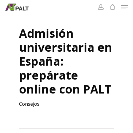
Skip
to
Cart
main
content
Admisión
universitaria en
España:
prepárate
online con PALT
Consejos