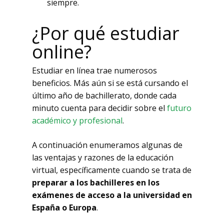
siempre.
¿Por qué estudiar
online?
Estudiar en línea trae numerosos
beneficios. Más aún si se está cursando el
último año de bachillerato, donde cada
minuto cuenta para decidir sobre el
futuro
No hay productos
académico y profesional
.
en el carrito.
A continuación enumeramos algunas de
las ventajas y razones de la educación
virtual, específicamente cuando se trata de
Go To Shop
preparar a los bachilleres en los
exámenes de acceso a la universidad en
España o Europa
.