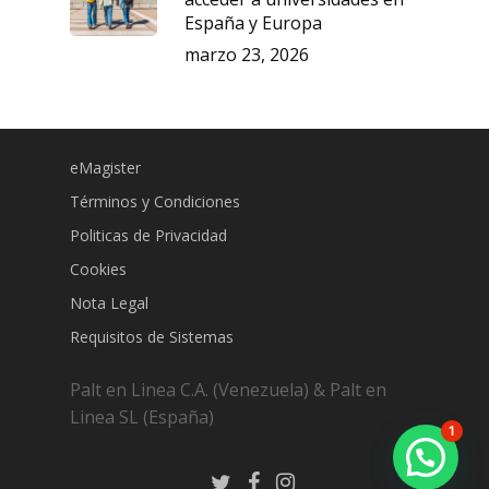
España y Europa
marzo 23, 2026
eMagister
Términos y Condiciones
Politicas de Privacidad
Cookies
Nota Legal
Requisitos de Sistemas
Palt en Linea C.A. (Venezuela) & Palt en
Subtotal:
0.00
€
Linea SL (España)
1
Ver Carrito
Finalizar Compra