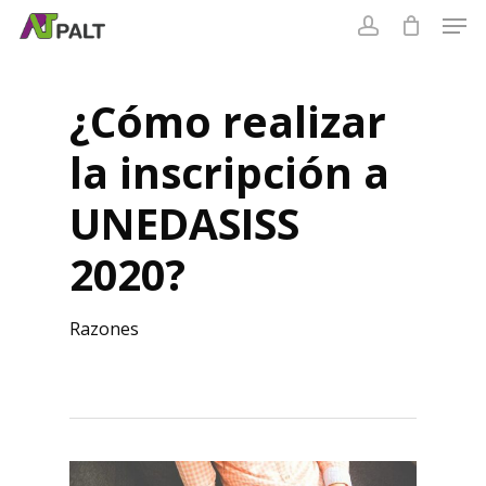
Skip
to
Cart
main
content
¿Cómo realizar
la inscripción a
UNEDASISS
2020?
Razones