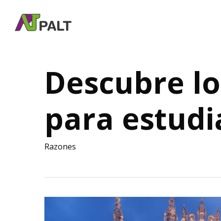
Skip
to
main
content
Descubre lo
para estudi
Razones