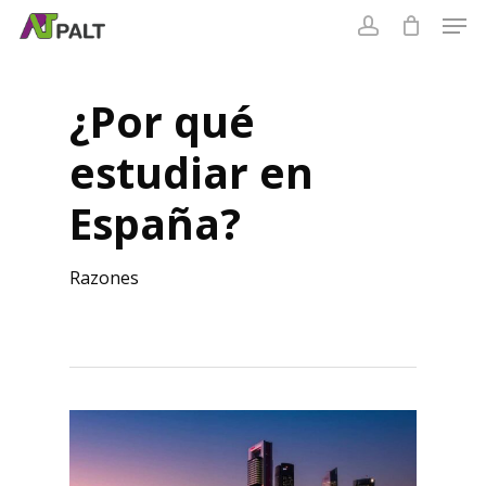
Skip
to
Cart
main
content
¿Por qué
estudiar en
España?
Razones