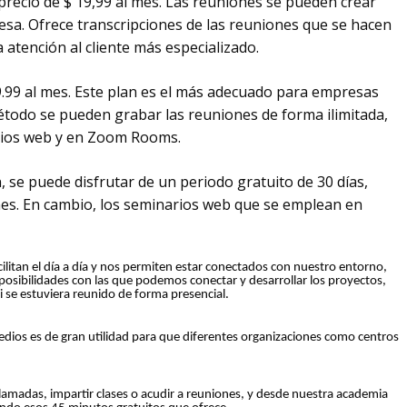
precio de $ 19,99 al mes. Las reuniones se pueden crear
sa. Ofrece transcripciones de las reuniones que se hacen
atención al cliente más especializado.
19.99 al mes. Este plan es el más adecuado para empresas
todo se pueden grabar las reuniones de forma ilimitada,
rios web y en Zoom Rooms.
an, se puede disfrutar de un periodo gratuito de 30 días,
es. En cambio, los seminarios web que se emplean en
litan el día a día y nos permiten estar conectados con nuestro entorno,
posibilidades con las que podemos conectar y desarrollar los proyectos,
 se estuviera reunido de forma presencial.
edios es de gran utilidad para que diferentes organizaciones como centros
lamadas, impartir clases o acudir a reuniones, y desde nuestra academia