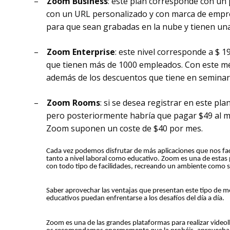
–
Zoom Business
: este plan corresponde con un 
con un URL personalizado y con marca de empre
para que sean grabadas en la nube y tienen una 
–
Zoom Enterprise
: este nivel corresponde a $ 
que tienen más de 1000 empleados. Con este mé
además de los descuentos que tiene en semina
–
Zoom Rooms
: si se desea registrar en este pl
pero posteriormente habría que pagar $49 al m
Zoom suponen un coste de $40 por mes.
Cada vez podemos disfrutar de más aplicaciones que nos faci
tanto a nivel laboral como educativo. Zoom es una de estas 
con todo tipo de facilidades, recreando un ambiente como si
Saber aprovechar las ventajas que presentan este tipo de m
educativos puedan enfrentarse a los desafíos del día a día.
Zoom es una de las grandes plataformas para realizar videol