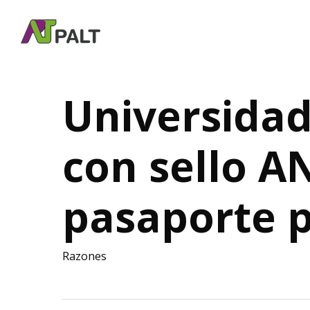
Skip
to
main
content
Universida
con sello A
pasaporte p
Razones