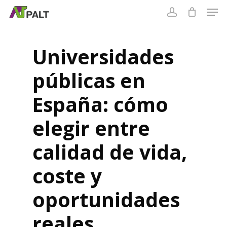
Skip
to
Cart
main
content
Universidades
públicas en
España: cómo
elegir entre
calidad de vida,
coste y
oportunidades
reales