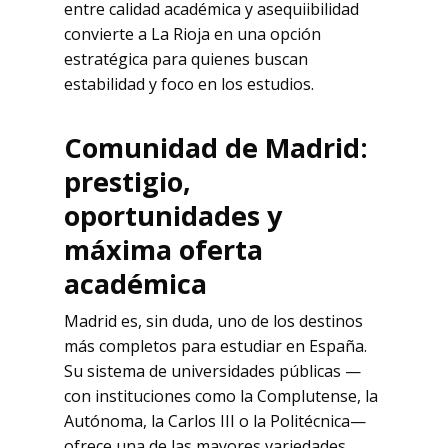
entre calidad académica y asequiibilidad
en el carrito.
convierte a La Rioja en una opción
estratégica para quienes buscan
estabilidad y foco en los estudios.
Go To Shop
Comunidad de Madrid:
prestigio,
oportunidades y
má
xima oferta
acad
é
mica
Madrid es, sin duda, uno de los destinos
más completos para estudiar en España.
Su sistema de universidades públicas —
con instituciones como la Complutense, la
Autónoma, la Carlos III o la Politécnica—
ofrece una de las mayores variedades