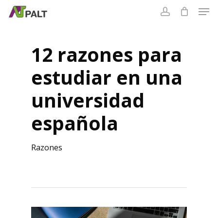
Skip
to
Cart
main
content
12 razones para
estudiar en una
universidad
española
Razones